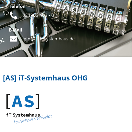
Telefon
034905 403 - 0
E-Mail
info@as-it-systemhaus.de
[AS] iT-Systemhaus OHG