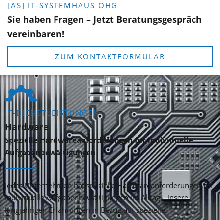
[AS] IT-SYSTEMHAUS OHG
Sie haben Fragen – Jetzt Beratungsgespräch
vereinbaren!
ZUM KONTAKTFORMULAR
IT-DIENSTLEISTUNGEN
Hardware
Spezielle Hardwareanforderungen für individuelle
Aufgabenbewältigungen
Jedes Unternehmen hat spezielle Hardwareanforderungen für
individuelle Aufgabenbewältigungen im Alltag. Unsere
langjährigen Erfahrungen in Bezug auf spezielle