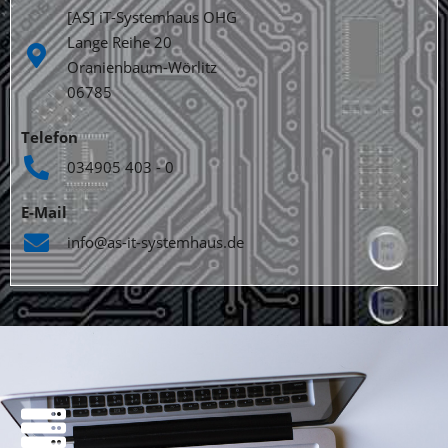
[AS] iT-Systemhaus OHG
Lange Reihe 20
Oranienbaum-Wörlitz
06785
Telefon
034905 403 - 0
E-Mail
info@as-it-systemhaus.de