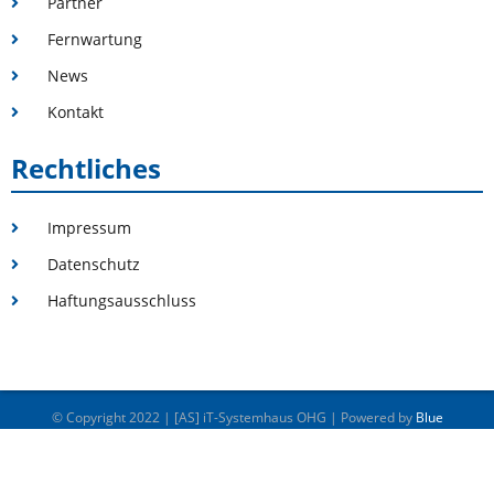
Partner
Fernwartung
News
Kontakt
Rechtliches
Impressum
Datenschutz
Haftungsausschluss
© Copyright 2022 | [AS] iT-Systemhaus OHG | Powered by
Blue
Concept GmbH
Impressum
Datenschutz
Haftungsausschluss