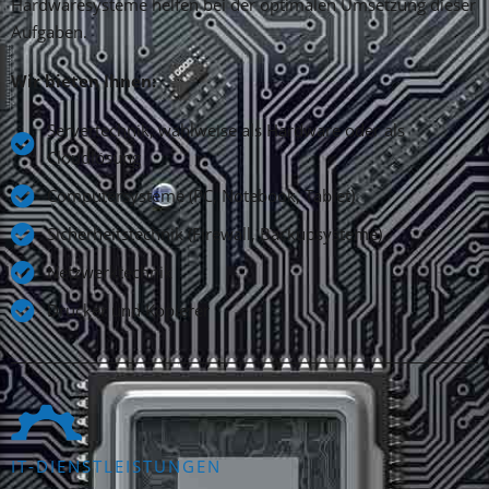
Hardwaresysteme helfen bei der optimalen Umsetzung dieser
Aufgaben.
Wir bieten Ihnen:
Servertechnik, wahlweise als Hardware oder als
Cloudlösung
Computersysteme (PC, Notebook, Tablet)
Sicherheitstechnik (Firewall, Backupsysteme)
Netzwerktechnik
Drucker und Kopierer
IT-DIENSTLEISTUNGEN