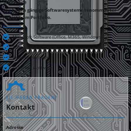
Software
Wir haben gängige Softwaresysteme renommierter
Anbieter im Portfolio.
Microsoft-Software (Office, M365, Windows …)
Adobe-Produktpalette
Branchensoftware
Sicherheitssoftware
SIE HABEN FRAGEN?
Kontakt
Adresse