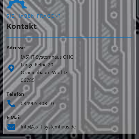
SIE HABEN FRAGEN?
Kontakt
Adresse
[AS] iT-Systemhaus OHG
Lange Reihe 20
Oranienbaum-Wörlitz
06785
Telefon
034905 403 - 0
E-Mail
info@as-it-systemhaus.de