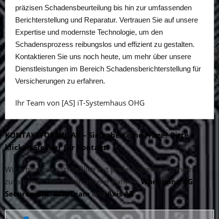
präzisen Schadensbeurteilung bis hin zur umfassenden
Berichterstellung und Reparatur. Vertrauen Sie auf unsere
Expertise und modernste Technologie, um den
Schadensprozess reibungslos und effizient zu gestalten.
Kontaktieren Sie uns noch heute, um mehr über unsere
Dienstleistungen im Bereich Schadensberichterstellung für
Versicherungen zu erfahren.
Ihr Team von [AS] iT-Systemhaus OHG
KONTAKTFORMULAR – Sie haben eine Frage? Bitte
klicken Sie hier für Kontakt!
Wir arbeiten ausschließlich mit professionellen Partnern
zusammen. Hier einige unserer Partner:
Wortmann AG
Securepoint
,
comTeam
und
Axis AB
.