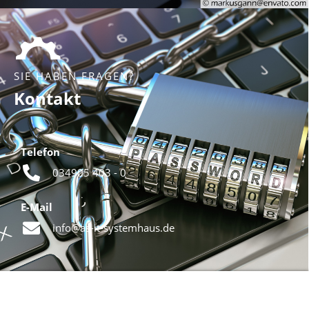
SIE HABEN FRAGEN?
Kontakt
Telefon
034905 403 - 0
E-Mail
info@as-it-systemhaus.de